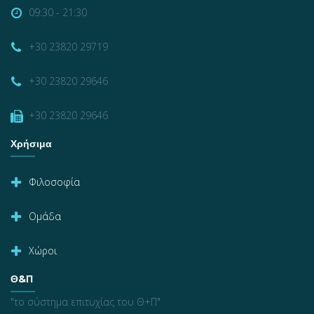
09:30 - 21:30
+30 23820 29719
+30 23820 29646
+30 23820 29646
Χρήσιμα
Φιλοσοφία
Ομάδα
Χώροι
Θ&Π
"το σύστημα επιτυχίας του Θ+Π"