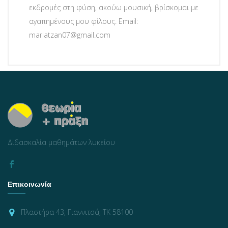
εκδρομές στη φύση, ακούω μουσική, βρίσκομαι με
αγαπημένους μου φίλους. Email:
mariatzan07@gmail.com
Διδασκαλία μαθημάτων λυκείου
Επικοινωνία
Πλαστήρα 43, Γιαννιτσά, ΤΚ 58100